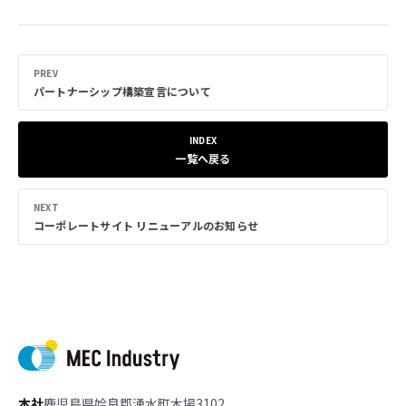
PREV
パートナーシップ構築宣言について
INDEX
一覧へ戻る
NEXT
コーポレートサイト リニューアルのお知らせ
本社
鹿児島県姶良郡湧水町木場3102